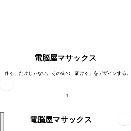
内
容
を
ス
キ
ッ
プ
電脳屋マサックス
「作る」だけじゃない。その先の「届ける」をデザインする。
電脳屋マサックス