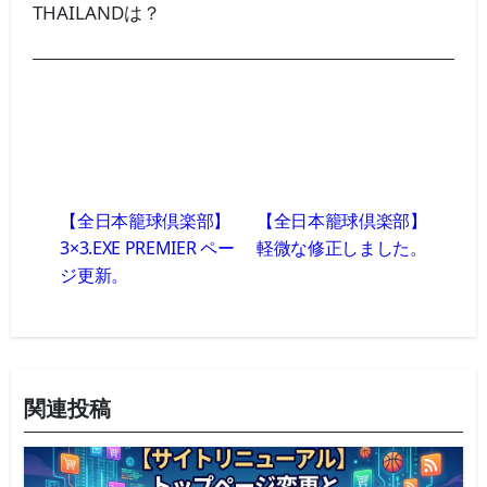
THAILANDは？
投
稿
【全日本籠球倶楽部】
【全日本籠球倶楽部】
ナ
3×3.EXE PREMIER ペー
軽微な修正しました。
ビ
ジ更新。
ゲ
ー
シ
ョ
ン
関連投稿