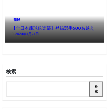
籠球
【全日本籠球倶楽部】登録選手500名越え
2020年4月21日
検索
検
索