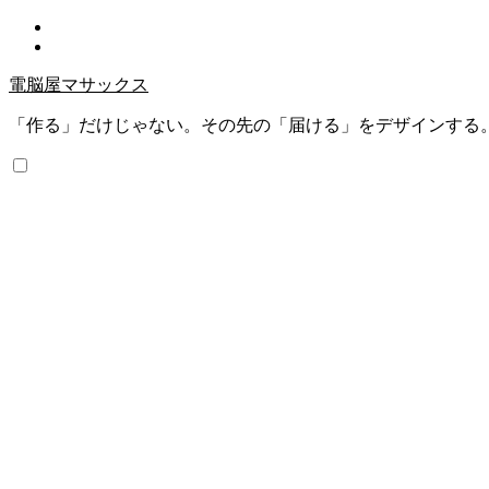
内
容
を
電脳屋マサックス
ス
キ
「作る」だけじゃない。その先の「届ける」をデザインする
ッ
プ