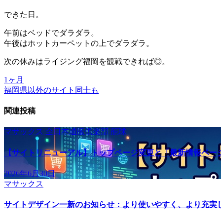
できた日。
午前はベッドでダラダラ。
午後はホットカーペットの上でダラダラ。
次の休みはライジング福岡を観戦できれば◎。
1ヶ月
投
福岡県以外のサイト同士も
稿
関連投稿
ナ
ビ
マサックス
全日本通販倶楽部
籠球
ゲ
【サイトリニューアル】トップページ変更と「最新情報ペー
ー
2026年6月30日
シ
マサックス
ョ
サイトデザイン一新のお知らせ：より使いやすく、より充実
ン