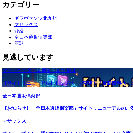
カテゴリー
ギラヴァンツ北九州
マサックス
介護
全日本通販倶楽部
籠球
見逃しています
マサックス
全日本通販倶楽部
籠球
【サイトリニューアル】トップページ変更と「最新情報ペー
全日本通販倶楽部
【お知らせ】「全日本通販倶楽部」サイトリニューアルのご
マサックス