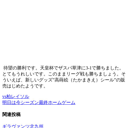
待望の勝利です。天皇杯でザスパ草津に3-1で勝ちました。
とてもうれしいです。このままリーグ戦も勝ちましょう。そ
ういえば、新しいグッズ”高蒔絵（たかまきえ）シール”の販
売はじめたようです。
vs柏レイソル
投
明日は今シーズン最終ホームゲーム
稿
関連投稿
ナ
ビ
ギラヴァンツ北九州