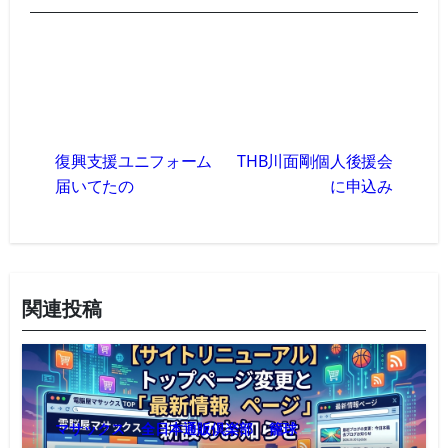
投
稿
復興支援ユニフォーム
THB川面剛個人後援会
ナ
届いてたの
に申込み
ビ
ゲ
ー
シ
ョ
関連投稿
ン
マサックス
全日本通販倶楽部
籠球