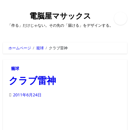
内
容
を
電脳屋マサックス
ス
キ
「作る」だけじゃない。その先の「届ける」をデザインする。
ッ
プ
ホームページ
籠球
クラブ雷神
籠球
クラブ雷神
2011年6月24日