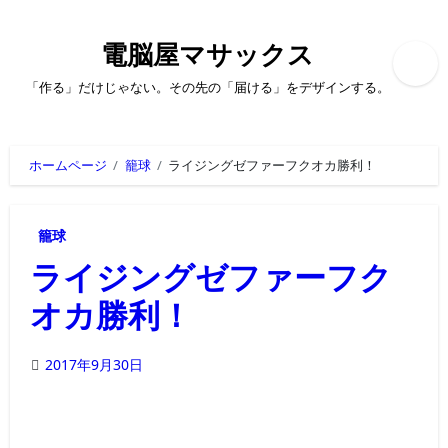
内
容
を
電脳屋マサックス
ス
キ
「作る」だけじゃない。その先の「届ける」をデザインする。
ッ
プ
ホームページ
籠球
ライジングゼファーフクオカ勝利！
籠球
ライジングゼファーフク
オカ勝利！
2017年9月30日