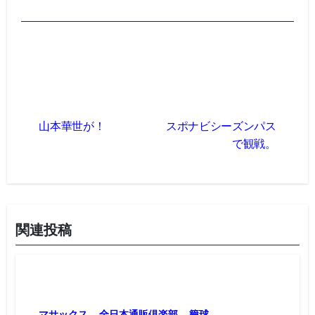
投
稿
山本華世が！
スポナビシーズンパス
ナ
で観戦。
ビ
ゲ
ー
シ
ョ
関連投稿
ン
マサックス
全日本通販倶楽部
籠球