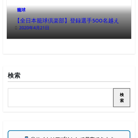
籠球
【全日本籠球倶楽部】登録選手500名越え
2020年4月21日
検索
検
索