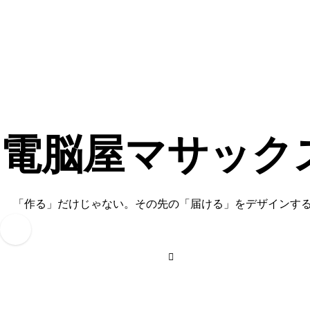
内
容
を
ス
キ
ッ
プ
電脳屋マサック
「作る」だけじゃない。その先の「届ける」をデザインす