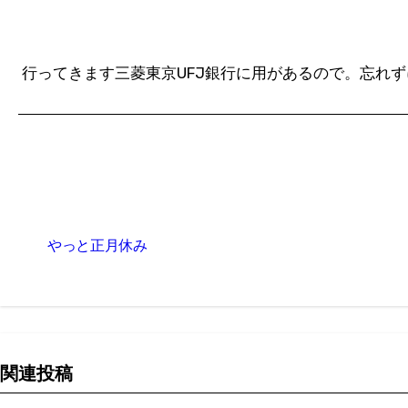
行ってきます三菱東京UFJ銀行に用があるので。忘れ
投
やっと正月休み
稿
ナ
ビ
ゲ
関連投稿
ー