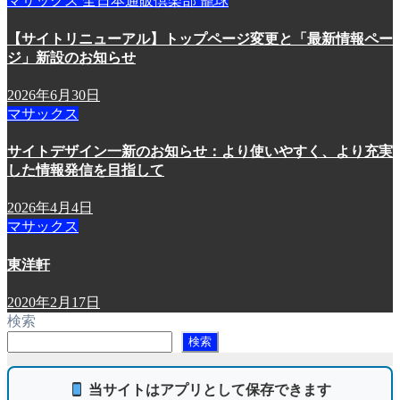
マサックス
全日本通販倶楽部
籠球
ゲ
【サイトリニューアル】トップページ変更と「最新情報ペー
ー
ジ」新設のお知らせ
シ
2026年6月30日
ョ
マサックス
ン
サイトデザイン一新のお知らせ：より使いやすく、より充実
した情報発信を目指して
2026年4月4日
マサックス
東洋軒
2020年2月17日
検索
検索
当サイトはアプリとして保存できます