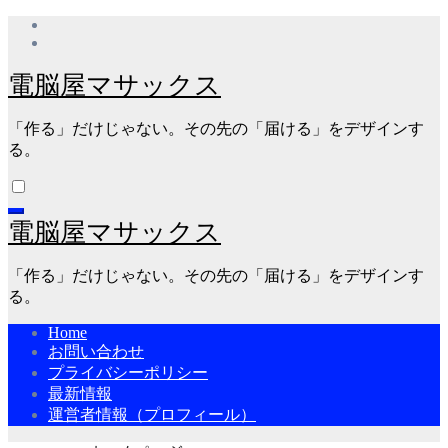
内
容
を
電脳屋マサックス
ス
キ
「作る」だけじゃない。その先の「届ける」をデザインす
ッ
る。
プ
電脳屋マサックス
「作る」だけじゃない。その先の「届ける」をデザインす
る。
Home
お問い合わせ
プライバシーポリシー
最新情報
運営者情報（プロフィール）