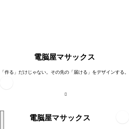
内
容
を
ス
キ
ッ
プ
電脳屋マサックス
「作る」だけじゃない。その先の「届ける」をデザインする。
電脳屋マサックス