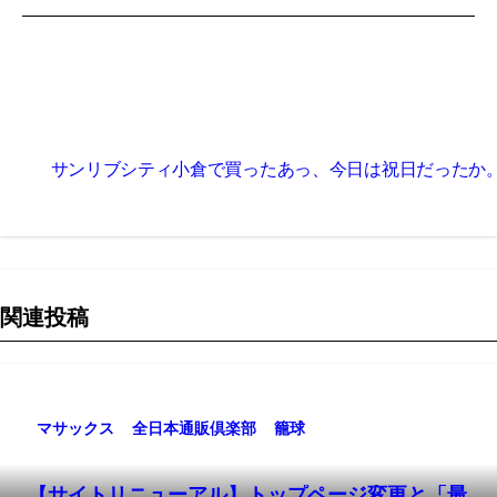
投
サンリブシティ小倉で買った
あっ、今日は祝日だったか
稿
ナ
ビ
関連投稿
ゲ
ー
シ
マサックス
全日本通販倶楽部
籠球
ョ
【サイトリニューアル】トップページ変更と「最