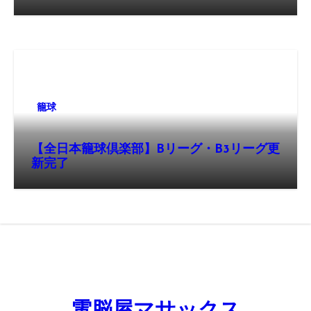
籠球
【全日本籠球倶楽部】Bリーグ・B3リーグ更
新完了