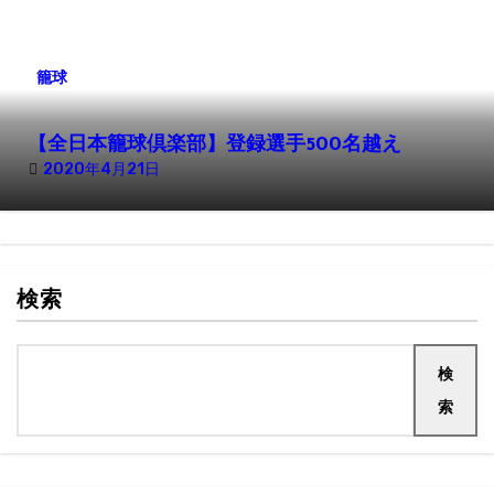
籠球
【全日本籠球倶楽部】登録選手500名越え
2020年4月21日
検索
検
索