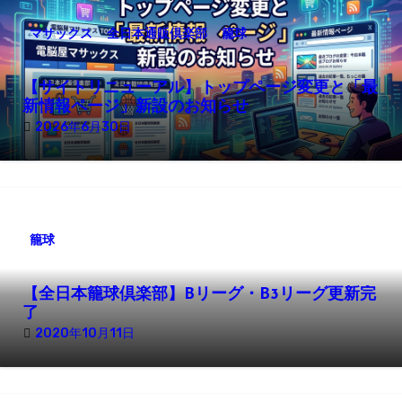
ョ
マサックス
全日本通販倶楽部
籠球
ン
【サイトリニューアル】トップページ変更と「最
新情報ページ」新設のお知らせ
2026年6月30日
籠球
【全日本籠球倶楽部】Bリーグ・B3リーグ更新完
了
2020年10月11日