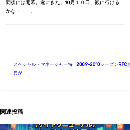
間後には開幕。遂にきた。10月１０日、観に行ける
かな・・・。
投
スペシャル・マネージャー特
2009-2010シーズンRFC
稿
典が
ナ
ビ
ゲ
関連投稿
ー
シ