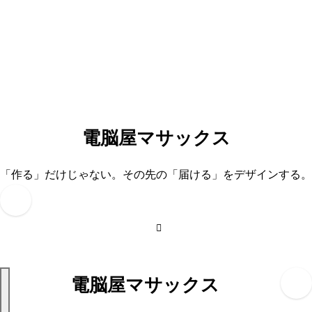
内
容
を
ス
キ
ッ
プ
電脳屋マサックス
「作る」だけじゃない。その先の「届ける」をデザインする。
電脳屋マサックス