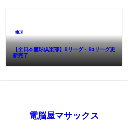
籠球
【全日本籠球倶楽部】Bリーグ・B3リーグ更
新完了
電脳屋マサックス