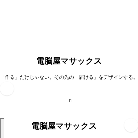
内
容
を
ス
キ
ッ
プ
電脳屋マサックス
「作る」だけじゃない。その先の「届ける」をデザインする。
電脳屋マサックス