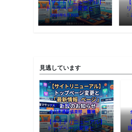
【サイトリニューアル】
【
トップページ変更と「最
リ
新情報ページ」新設のお
2026年6月30日
了
知らせ
見逃しています
マサックス
全日本通販倶楽部
籠球
【サイトリニューアル】
トップページ変更と「最