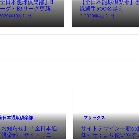
全日本籠球倶楽部】B
【全日本籠球倶楽部】
ーグ・B3リーグ更新完
録選手500名越え
2020年10月11日
2020年4月21日
全日本通販倶楽部
マサックス
【お知らせ】「全日本通
サイトデザイン一新の
販倶楽部」サイトリニュ
知らせ：より使いやす