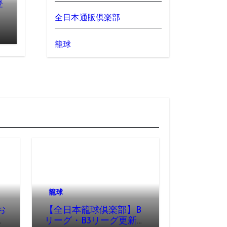
登
全日本通販倶楽部
籠球
籠球
お
【全日本籠球倶楽部】B
リーグ・B3リーグ更新完