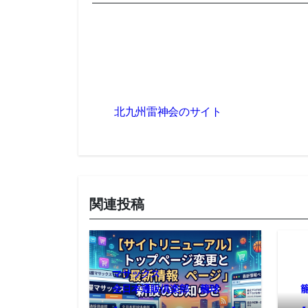
投
北九州雷神会のサイト
稿
ナ
ビ
ゲ
関連投稿
ー
シ
ョ
マサックス
全日本通販倶楽部
籠球
ン