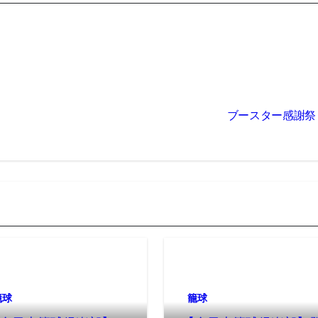
ブースター感謝祭
籠球
籠球