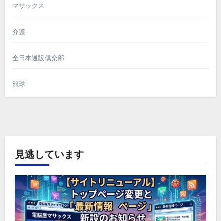
マサックス
介護
全日本通販倶楽部
籠球
見逃しています