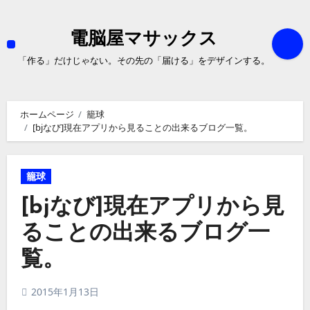
内
容
を
電脳屋マサックス
ス
キ
「作る」だけじゃない。その先の「届ける」をデザインする。
ッ
プ
ホームページ
籠球
[bjなび]現在アプリから見ることの出来るブログ一覧。
籠球
[bjなび]現在アプリから見
ることの出来るブログ一
覧。
2015年1月13日