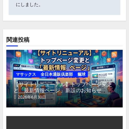
ビ
にしました。
ゲ
ー
シ
ョ
ン
関連投稿
マサックス
全日本通販倶楽部
籠球
【サイトリニューアル】トップページ変更
と「最新情報ページ」新設のお知らせ
2026年6月30日