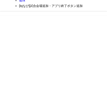
籠球
[bjなび]試合会場追加・アプリ終了ボタン追加