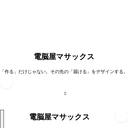
内
容
を
ス
キ
ッ
プ
電脳屋マサックス
「作る」だけじゃない。その先の「届ける」をデザインする。
電脳屋マサックス