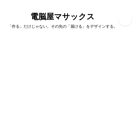
内
容
を
電脳屋マサックス
ス
キ
「作る」だけじゃない。その先の「届ける」をデザインする。
ッ
プ