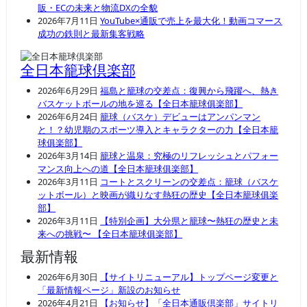
販・ECの未来と物流DXの全貌
2026年7月11日
YouTube×通販で売上を最大化！動画コマース
成功の鉄則と最新集客戦略
全日本籠球倶楽部
2026年6月29日
福島と籠球の交差点：復興から飛躍へ、熱き
バスケットボールの地を巡る【全日本籠球俱楽部】
2026年6月24日
籠球（バスケ）デビューはアンパンマン
と！？幼児期のスポーツ導入とキャラクターの力【全日本籠
球俱楽部】
2026年3月14日
籠球と温泉：究極のリフレッシュとパフォー
マンス向上への道【全日本籠球俱楽部】
2026年3月11日
コートとスクリーンの交差点：籠球（バスケ
ットボール）と映画が織りなす熱狂の歴史【全日本籠球俱楽
部】
2026年3月11日
【特別企画】大分県と籠球〜熱狂の歴史と未
来への挑戦〜 【全日本籠球俱楽部】
最新情報
2026年6月30日
【サイトリニューアル】トップページ変更と
「最新情報ページ」新設のお知らせ
2026年4月21日
【お知らせ】「全日本通販倶楽部」サイトリ